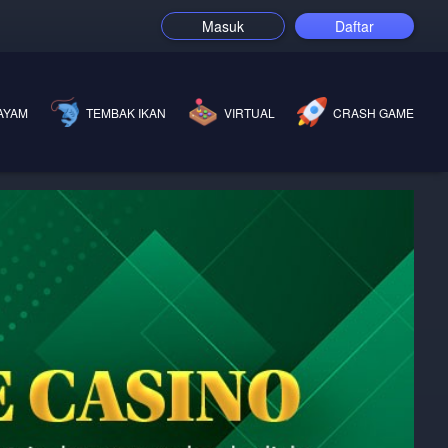
Masuk
Daftar
AYAM
TEMBAK IKAN
VIRTUAL
CRASH GAME