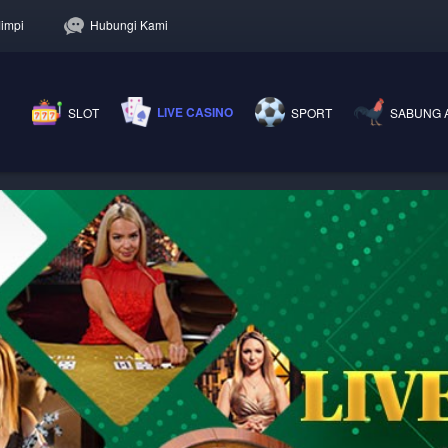
impi
Hubungi Kami
LIVE CASINO
SLOT
SPORT
SABUNG 